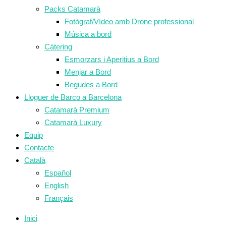
Packs Catamarà
Fotògraf/Vídeo amb Drone professional
Música a bord
Càtering
Esmorzars i Aperitius a Bord
Menjar a Bord
Begudes a Bord
Lloguer de Barco a Barcelona
Catamarà Premium
Catamarà Luxury
Equip
Contacte
Català
Español
English
Français
Inici