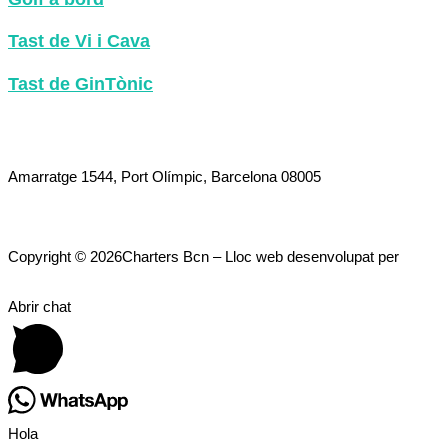
Tast de Vi i Cava
Tast de GinTònic
+34 633 562 011
sales@chartersbcn.com
Amarratge 1544, Port Olímpic, Barcelona 08005
Política de privacitat
Copyright © 2026Charters Bcn – Lloc web desenvolupat per
Endocore Consulting
Abrir chat
Hola