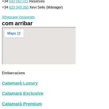
+34
633 562 011
Reserves
+34
629 349 350
Xevi Selis (Mànager)
Whatsapp
Instagram
com arribar
Embarcacions
Catamarà Luxury
Catamarà Exclusive
Catamarà Premium