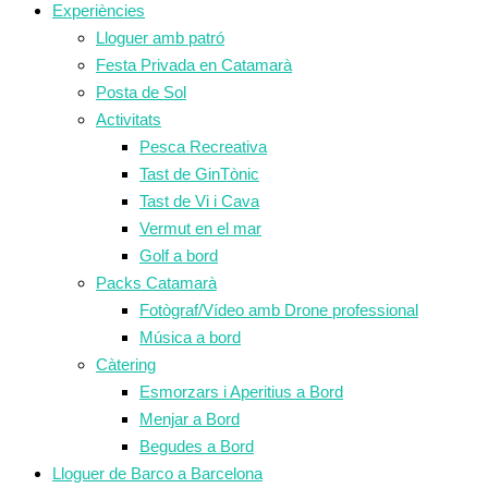
Experiències
Lloguer amb patró
Festa Privada en Catamarà
Posta de Sol
Activitats
Pesca Recreativa
Tast de GinTònic
Tast de Vi i Cava
Vermut en el mar
Golf a bord
Packs Catamarà
Fotògraf/Vídeo amb Drone professional
Música a bord
Càtering
Esmorzars i Aperitius a Bord
Menjar a Bord
Begudes a Bord
Lloguer de Barco a Barcelona