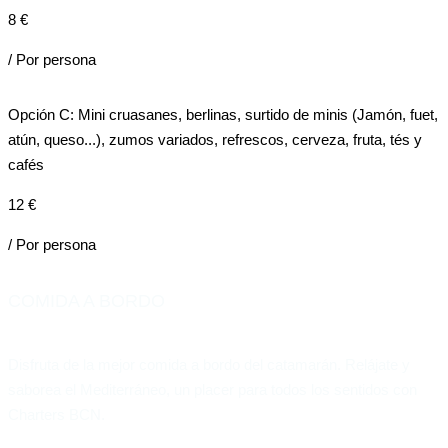
8 €
/ Por persona
Opción C: Mini cruasanes, berlinas, surtido de minis (Jamón, fuet,
atún, queso...), zumos variados, refrescos, cerveza, fruta, tés y
cafés
12 €
/ Por persona
COMIDA A BORDO
Disfruta de la mejor comida a bordo del catamarán. Relájate y
saborea el Mediterráneo, un placer para todos los sentidos con
Charters BCN.