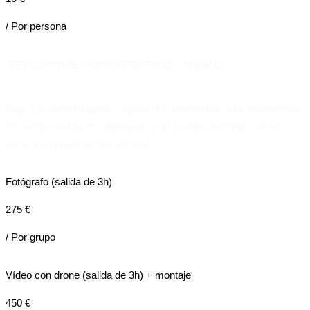
/ Por persona
REPORTAJE FOTOGRÁFICO / VÍDEO
Deja a nuestro fotógrafo capturar los momentos más memorables
de vuestra salida en catamarán, ¡así podrás divertirte con los
tuyos sin pensar en hacer fotos!
Fotógrafo (salida de 3h)
275 €
/ Por grupo
Vídeo con drone (salida de 3h) + montaje
450 €