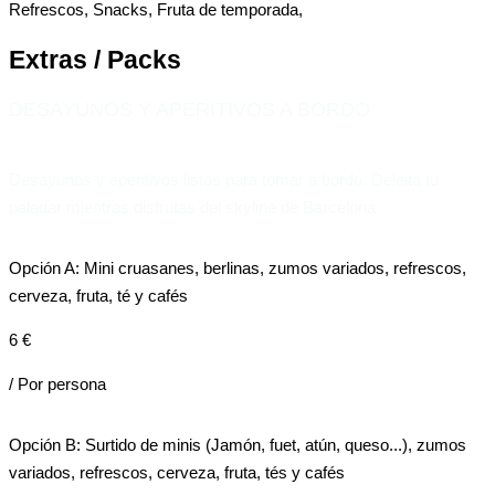
Refrescos
,
Snacks
,
Fruta de temporada
,
Extras / Packs
DESAYUNOS Y APERITIVOS A BORDO
Desayunos y aperitivos listos para tomar a bordo. Deleita tu
paladar mientras disfrutas del skyline de Barcelona
Opción A: Mini cruasanes, berlinas, zumos variados, refrescos,
cerveza, fruta, té y cafés
6 €
/ Por persona
Opción B: Surtido de minis (Jamón, fuet, atún, queso...), zumos
variados, refrescos, cerveza, fruta, tés y cafés