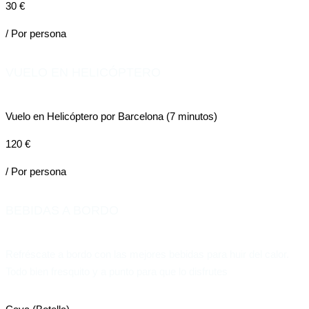
30 €
/ Por persona
VUELO EN HELICÓPTERO
Vuelo en Helicóptero por Barcelona (7 minutos)
120 €
/ Por persona
BEBIDAS A BORDO
Refréscate a bordo con las mejores bebidas para huir del calor.
Todo bien fresquito y a punto para que lo disfrutes